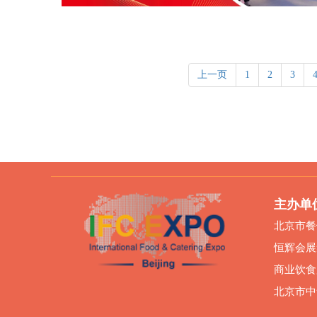
上一页
1
2
3
主办单
北京市餐
恒辉会展
商业饮食
北京市中