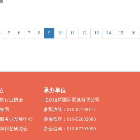
4
5
6
7
8
9
10
11
12
13
14
15
16
位
承办单位
饮行业协会
北京恒辉国际展览有限公司
集团
参观热线：010-87709177
服务业发展中心
参展预定：010-52662088
华厨艺研究会
参会咨询：010-87703099