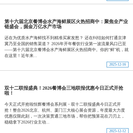
第十六届北京餐博会水产海鲜展区火热招商中：聚焦全产业
链盛会，掘金万亿水产市场
还在为优质水产海鲜找不到精准买家发愁？ 还在纠结如何打通京津
冀乃至全国的销售渠道？ 2026年开年餐饮行业第一波流量风口已至
——第十六届北京餐博会水产海鲜展区火热招商中。你的“鲜”机，就
在这里！近年来...
2025-12-16
双十二联报盛典！2026餐博会三地联报优惠今日正式开抢
啦！
今天正式开抢啦恒辉餐博会系列展・双十二联报盛典今日正式开
抢！整合2026北京、杭州、厦门三大核心展会资源，年度最大力度
优惠仅限此刻，一次决策贯通三地市场，帮你把预算花在刀刃上，
稳稳拿下2026行业主动...
2025-12-12