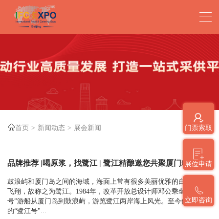
首页
新闻动态
展会新闻
门票索取
品牌推荐 |喝原浆，找鹭江 | 鹭江精酿邀您共聚厦门糖酒会
展位申请
鼓浪屿和厦门岛之间的海域，海面上常有很多美丽优雅的白鹭盘旋
飞翔，故称之为鹭江。1984年，改革开放总设计师邓公乘坐“鹭江
立即咨询
号”游船从厦门岛到鼓浪屿，游览鹭江两岸海上风光。至今他乘坐
的“鹭江号"...