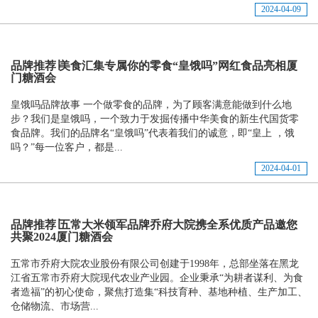
2024-04-09
品牌推荐∣美食汇集专属你的零食“皇饿吗”网红食品亮相厦
门糖酒会
皇饿吗品牌故事 一个做零食的品牌，为了顾客满意能做到什么地
步？我们是皇饿吗，一个致力于发掘传播中华美食的新生代国货零
食品牌。我们的品牌名“皇饿吗”代表着我们的诚意，即“皇上 ，饿
吗？”每一位客户，都是...
2024-04-01
品牌推荐∣五常大米领军品牌乔府大院携全系优质产品邀您
共聚2024厦门糖酒会
五常市乔府大院农业股份有限公司创建于1998年，总部坐落在黑龙
江省五常市乔府大院现代农业产业园。企业秉承“为耕者谋利、为食
者造福”的初心使命，聚焦打造集“科技育种、基地种植、生产加工、
仓储物流、市场营...