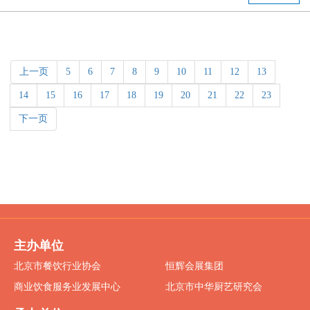
上一页
5
6
7
8
9
10
11
12
13
14
15
16
17
18
19
20
21
22
23
下一页
主办单位
北京市餐饮行业协会
恒辉会展集团
商业饮食服务业发展中心
北京市中华厨艺研究会