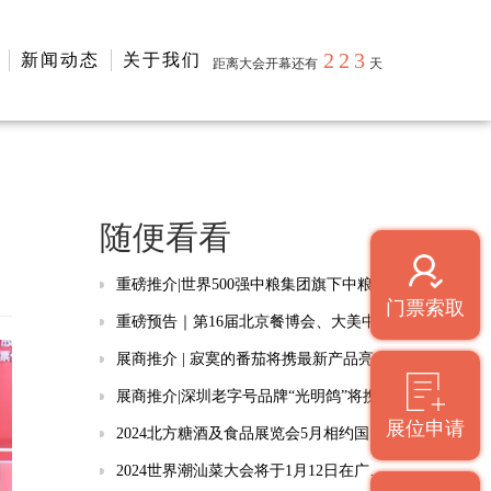
223
新闻动态
关于我们
距离大会开幕还有
天
随便看看
重磅推介|世界500强中粮集团旗下中粮米业（五常）有限公司亮相2024厦门糖酒会
门票索取
重磅预告｜第16届北京餐博会、大美中国・第三届国际烹饪艺术技能大赛新闻发布会即将启幕！
展商推介 | 寂寞的番茄将携最新产品亮相第十六届北京餐博会
展商推介|深圳老字号品牌“光明鸽”将携最新手信礼盒亮相2024厦门糖酒会
展位申请
2024北方糖酒及食品展览会5月相约国家会展中心
2024世界潮汕菜大会将于1月12日在广东汕头开幕