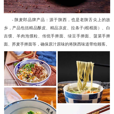
- 陕麦郎品牌产品：源于陕西，也是老陕舌尖上的故
乡，产品包括精品酿皮、精品凉皮、拉条子(棍棍面）、白
吉馍、羊肉泡馍粒、传统手擀面、绿豆手擀面、菠菜手擀
面、荞麦手擀面等，确保原汁原味的将陕西味道带给顾客。