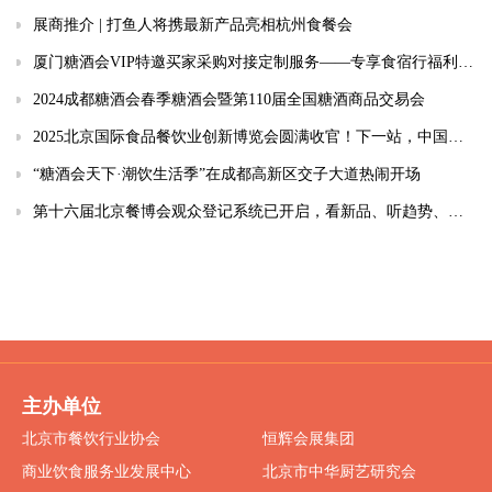
展商推介 | 打鱼人将携最新产品亮相杭州食餐会
厦门糖酒会VIP特邀买家采购对接定制服务——专享食宿行福利津贴
2024成都糖酒会春季糖酒会暨第110届全国糖酒商品交易会
2025北京国际食品餐饮业创新博览会圆满收官！下一站，中国国际展览中心朝阳馆！！
“糖酒会天下·潮饮生活季”在成都高新区交子大道热闹开场
第十六届北京餐博会观众登记系统已开启，看新品、听趋势、拓商机就等你来
主办单位
北京市餐饮行业协会
恒辉会展集团
商业饮食服务业发展中心
北京市中华厨艺研究会