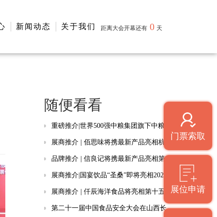
0
心
新闻动态
关于我们
距离大会开幕还有
天
随便看看
重磅推介|世界500强中粮集团旗下中粮米业（五常）有限公司亮相2024厦门糖酒会
门票索取
展商推介 | 佰思味将携最新产品亮相杭州食餐会
品牌推介 | 信良记将携最新产品亮相第十六届北京餐博会
展商推介|国宴饮品“圣桑”即将亮相2024厦门糖酒会
展位申请
展商推介 | 仟辰海洋食品将亮相第十五届北京餐饮博览会
第二十一届中国食品安全大会在山西长治举行