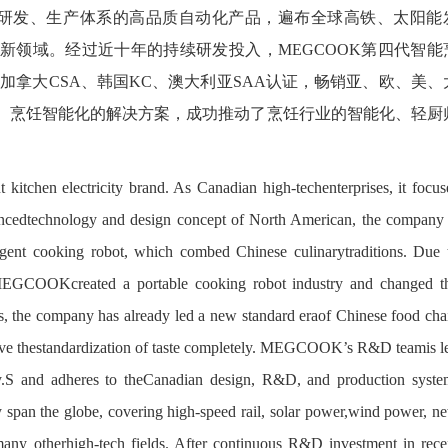
设计、研发、生产体系的高品质自动化产品，遍布全球高铁、太阳能
新领域。经过近十年的持续研发投入，MEGCOOK第四代智能
加拿大CSA、韩国KC、澳大利亚SAA认证，畅销亚、欧、美、
、烹饪智能化的解决方案，成功推动了烹饪行业的智能化、轻厨
itchen electricity brand. As Canadian high-techenterprises, it focus
cedtechnology and design concept of North American, the company 
ligent cooking robot, which combed Chinese culinarytraditions. Due 
y, MEGCOOKcreated a portable cooking robot industry and changed t
s, the company has already led a new standard eraof Chinese food cha
solve thestandardization of taste completely. MEGCOOK’s R&D teamis l
rry.S and adheres to theCanadian design, R&D, and production syste
 span the globe, covering high-speed rail, solar power,wind power, n
many otherhigh-tech fields. After continuous R&D investment in rece