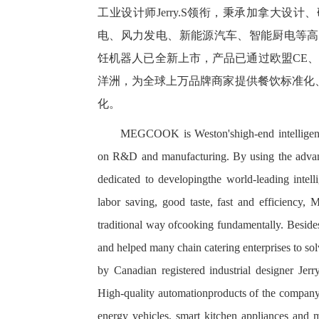
工业设计师Jerry.S领衔，秉承加拿大
电、风力发电、新能源汽车、智能厨电等高
饪机器人已全新上市，产品已通过欧盟CE、
洋洲，为全球上万品牌商家提供餐饮标准化
化。
MEGCOOK is Weston'shigh-end intelligent k
on R&D and manufacturing. By using the advan
dedicated to developingthe world-leading intel
labor saving, good taste, fast and efficienc
traditional way ofcooking fundamentally. Beside
and helped many chain catering enterprises to 
by Canadian registered industrial designer Je
High-quality automationproducts of the company
energy vehicles, smart kitchen appliances and 