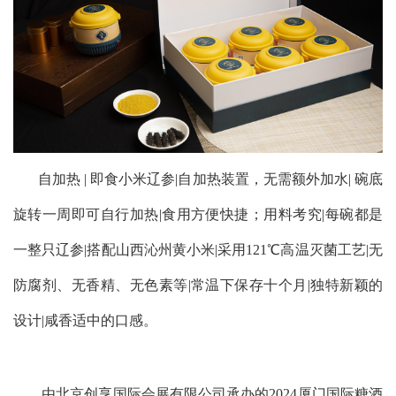
自加热 | 即食小米辽参
|
自加热装置，无需额外加水
|
碗底
旋转一周即可自行加热
|
食用方便快捷；用料考究
|
每碗都是
一整只辽参
|
搭配山西沁州黄小米
|
采用121℃高温灭菌工艺
|
无
防腐剂、无香精、无色素等
|
常温下保存十个月
|
独特新颖的
设计
|
咸香适中的口感。
由北京创享国际会展有限公司承办的2024厦门国际糖酒