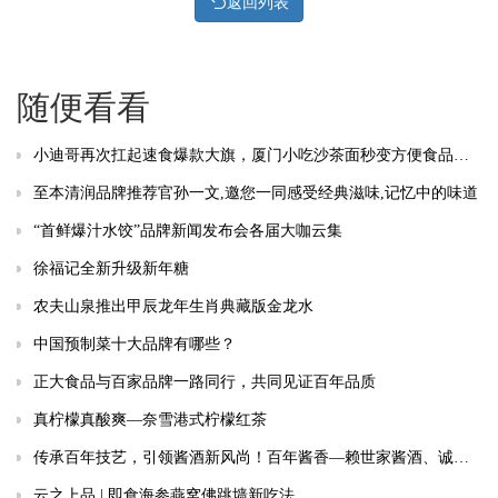
返回列表
随便看看
小迪哥再次扛起速食爆款大旗，厦门小吃沙茶面秒变方便食品网红 ！
至本清润品牌推荐官孙一文,邀您一同感受经典滋味,记忆中的味道
“首鲜爆汁水饺”品牌新闻发布会各届大咖云集
徐福记全新升级新年糖
农夫山泉推出甲辰龙年生肖典藏版金龙水
中国预制菜十大品牌有哪些？
正大食品与百家品牌一路同行，共同见证百年品质
真柠檬真酸爽—奈雪港式柠檬红茶
传承百年技艺，引领酱酒新风尚！百年酱香—赖世家酱酒、诚邀共鉴、品鉴合作！
云之上品 | 即食海参燕窝佛跳墙新吃法